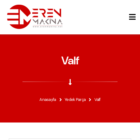
Valf
Anasayfa
Yedek Parça
Valf