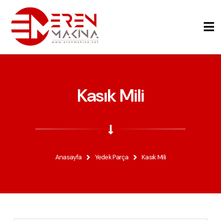
Kasık Mili
Anasayfa
Yedek Parça
Kasık Mili